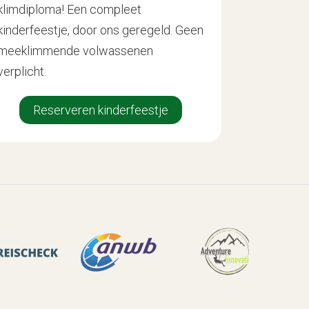
klimdiploma! Een compleet
kinderfeestje, door ons geregeld. Geen
meeklimmende volwassenen
verplicht.
Reserveren kinderfeestje