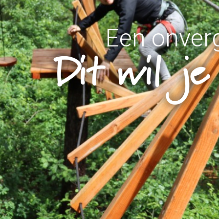
Een onverg
Geschikt 
erken bij Klim
Het avontuur 
Dit wil je 