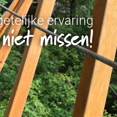
etelijke ervaring
voor jong en oud
Vacatures
bos Ermelo!
begint hier!
niet missen!